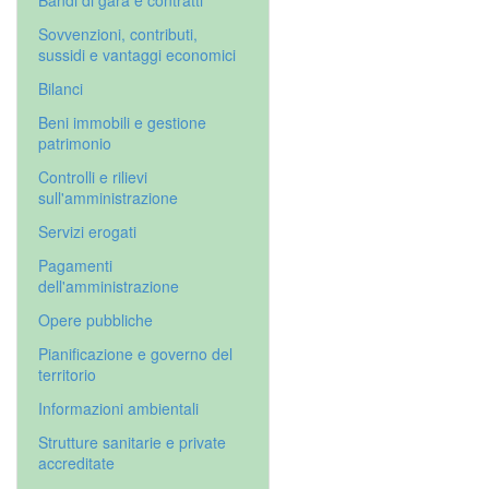
Bandi di gara e contratti
Sovvenzioni, contributi,
sussidi e vantaggi economici
Bilanci
Beni immobili e gestione
patrimonio
Controlli e rilievi
sull'amministrazione
Servizi erogati
Pagamenti
dell'amministrazione
Opere pubbliche
Pianificazione e governo del
territorio
Informazioni ambientali
Strutture sanitarie e private
accreditate