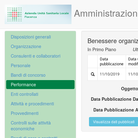
Amministrazion
Disposizioni generali
Benessere organizz
Organizzazione
In Primo Piano
Ul
Consulenti e collaboratori
Data
Data 
pubblicazione
modif
Personale
11/10/2019
11/1
Bandi di concorso
Performance
Oggett
Enti controllati
Data Pubblicazione D
Attività e procedimenti
Data Pubblicazione 
Provvedimenti
Controlli sulle attività
economiche