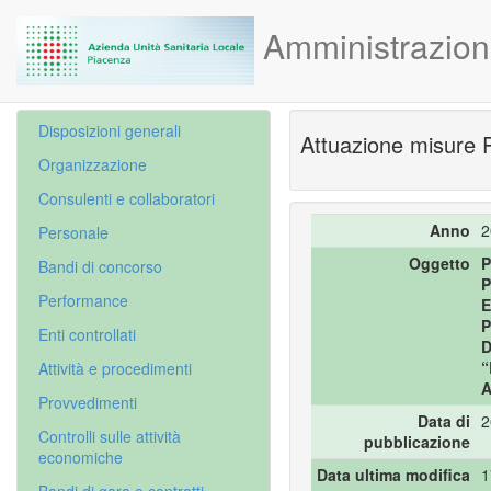
Amministrazion
Disposizioni generali
Attuazione misure
Organizzazione
Consulenti e collaboratori
Anno
2
Personale
Oggetto
P
Bandi di concorso
Performance
E
P
Enti controllati
D
“
Attività e procedimenti
A
Provvedimenti
Data di
2
Controlli sulle attività
pubblicazione
economiche
Data ultima modifica
1