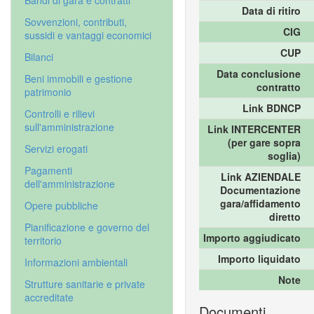
Bandi di gara e contratti
Data di ritiro
Sovvenzioni, contributi,
CIG
sussidi e vantaggi economici
CUP
Bilanci
Data conclusione
Beni immobili e gestione
contratto
patrimonio
Link BDNCP
Controlli e rilievi
sull'amministrazione
Link INTERCENTER
(per gare sopra
Servizi erogati
soglia)
Pagamenti
Link AZIENDALE
dell'amministrazione
Documentazione
gara/affidamento
Opere pubbliche
diretto
Pianificazione e governo del
Importo aggiudicato
territorio
Importo liquidato
Informazioni ambientali
Note
Strutture sanitarie e private
accreditate
Documenti