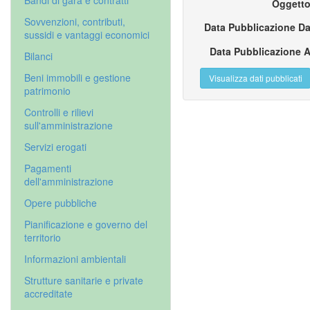
Bandi di gara e contratti
Oggett
Sovvenzioni, contributi,
Data Pubblicazione D
sussidi e vantaggi economici
Data Pubblicazione 
Bilanci
Beni immobili e gestione
patrimonio
Controlli e rilievi
sull'amministrazione
Servizi erogati
Pagamenti
dell'amministrazione
Opere pubbliche
Pianificazione e governo del
territorio
Informazioni ambientali
Strutture sanitarie e private
accreditate