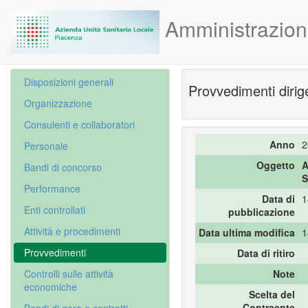
Amministrazion
Disposizioni generali
Provvedimenti dirige
Organizzazione
Consulenti e collaboratori
Anno
2
Personale
Oggetto
A
Bandi di concorso
S
Performance
Data di
1
Enti controllati
pubblicazione
Attività e procedimenti
Data ultima modifica
1
Provvedimenti
Data di ritiro
Controlli sulle attività
Note
economiche
Scelta del
Contraente