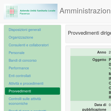
Amministrazion
Disposizioni generali
Provvedimenti dirige
Organizzazione
Consulenti e collaboratori
Anno
2
Personale
Oggetto
P
Bandi di concorso
D
Performance
"
M
Enti controllati
I
C
Attività e procedimenti
C
Provvedimenti
B
R
Controlli sulle attività
economiche
Data di
0
pubblicazione