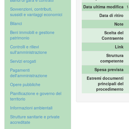
Bandi di gara e contratti
Data ultima modifica
1
Sovvenzioni, contributi,
sussidi e vantaggi economici
Data di ritiro
Bilanci
Note
Beni immobili e gestione
Scelta del
patrimonio
Contraente
Controlli e rilievi
Link
sull'amministrazione
Struttura
competente
Servizi erogati
Spesa prevista
Pagamenti
dell'amministrazione
Estremi documenti
principali del
Opere pubbliche
procedimento
Pianificazione e governo del
territorio
Informazioni ambientali
Strutture sanitarie e private
accreditate